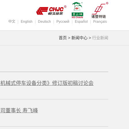
中文
|
English
|
Deutsch
|
Pусский
|
Español
|
Français
首页
>
新闻中心
>
行业新闻
《机械式停车设备分类》修订版初稿讨论会
司董事长 寿飞峰