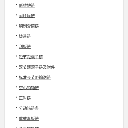
低维护链
耐环境链
钢制套筒链
铸造链
刮板链
短节距滚子链
双节距滚子链及附件
标准长节距输送链
空心销轴链
正时链
分动箱链条
重载弯板链