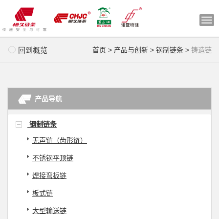
切
换
导
回到概览
首页
>
产品与创新
>
钢制链条
>
铸造链
航
产品导航
钢制链条
无声链（齿形链）
不锈钢平顶链
焊接弯板链
板式链
大型输送链