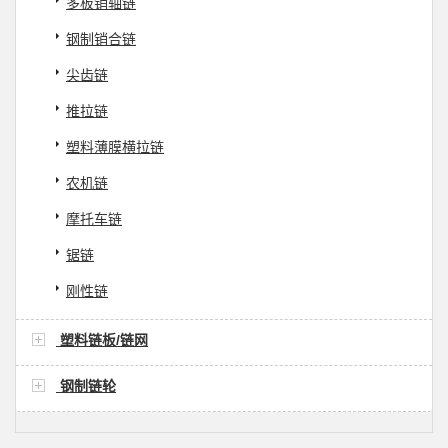
多板销轴链
钢制销合链
尖齿链
推拉链
塑料薄膜横拉链
农机链
摩托车链
锯链
刚性链
塑料链板/链网
钢制链轮