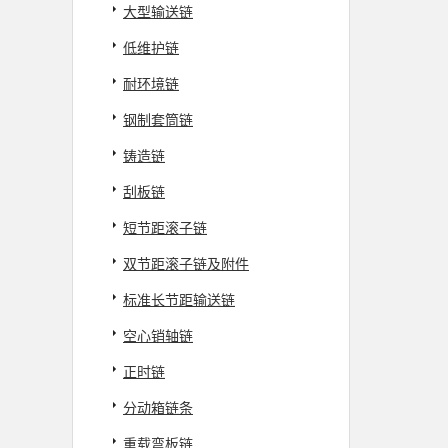
大型输送链
低维护链
耐环境链
钢制套筒链
铸造链
刮板链
短节距滚子链
双节距滚子链及附件
标准长节距输送链
空心销轴链
正时链
分动箱链条
重载弯板链