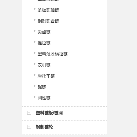
多板销轴链
钢制销合链
尖齿链
推拉链
塑料薄膜横拉链
农机链
摩托车链
锯链
刚性链
塑料链板/链网
钢制链轮