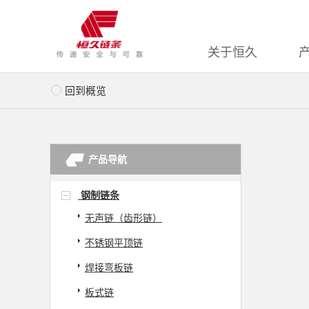
关于恒久
回到概览
产品导航
钢制链条
无声链（齿形链）
不锈钢平顶链
焊接弯板链
板式链